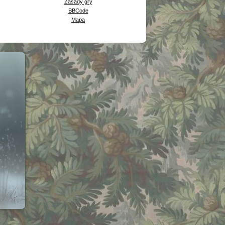
Zasady gry
BBCode
Mapa