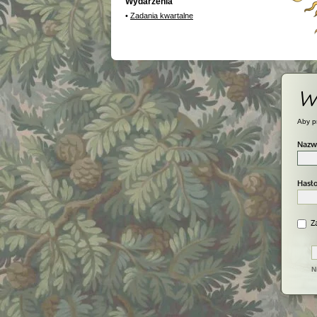
Wydarzenia
•
Zadania kwartalne
W
Aby p
Nazw
Hasło
Za
N