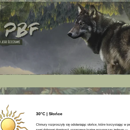
30°C | Słońce
Chmury rozproszyły się odsłaniając słońce, które korzystając w pe
swej dobowej dominacji, rozgrzewa krainę przynosząc jednym —