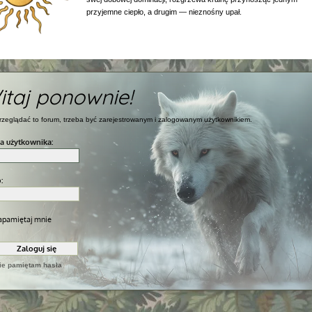
przyjemne ciepło, a drugim — nieznośny upał.
itaj ponownie!
rzeglądać to forum, trzeba być zarejestrowanym i zalogowanym użytkownikiem.
a użytkownika:
:
pamiętaj mnie
ie pamiętam hasła