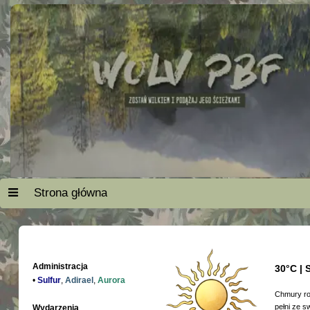
Strona główna
Administracja
30°C | 
•
Sulfur
,
Adirael
,
Aurora
Chmury roz
pełni ze s
Wydarzenia