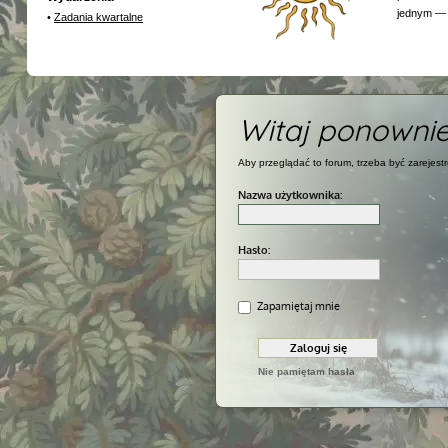
jednym — 
•
Zadania kwartalne
Witaj ponownie
Aby przeglądać to forum, trzeba być zarejes
Nazwa użytkownika:
Hasło:
Zapamiętaj mnie
Nie pamiętam hasła