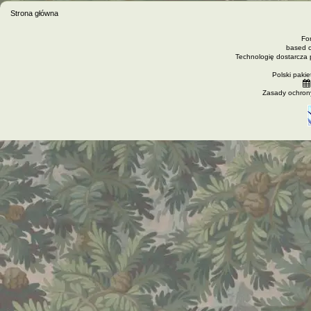
Strona główna
Fo
based 
Technologię dostarcza
Polski paki
Zasady ochron