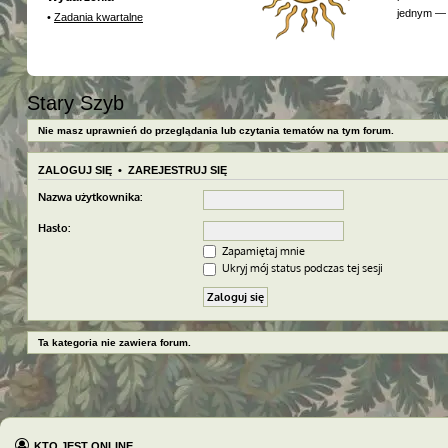
jednym — 
•
Zadania kwartalne
Stary Szyb
Nie masz uprawnień do przeglądania lub czytania tematów na tym forum.
ZALOGUJ SIĘ
•
ZAREJESTRUJ SIĘ
Nazwa użytkownika:
Hasło:
Zapamiętaj mnie
Ukryj mój status podczas tej sesji
Ta kategoria nie zawiera forum.
KTO JEST ONLINE