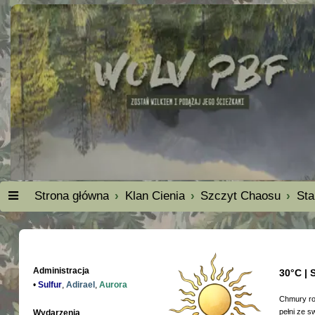
Strona główna
Klan Cienia
Szczyt Chaosu
Sta
Administracja
30°C | 
•
Sulfur
,
Adirael
,
Aurora
Chmury roz
pełni ze s
Wydarzenia