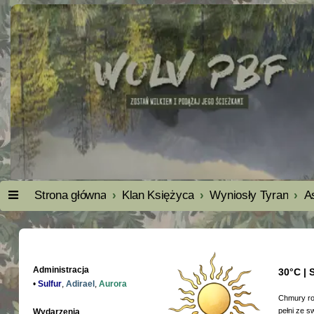
Strona główna
Klan Księżyca
Wyniosły Tyran
A
Administracja
30°C | 
•
Sulfur
,
Adirael
,
Aurora
Chmury roz
pełni ze s
Wydarzenia