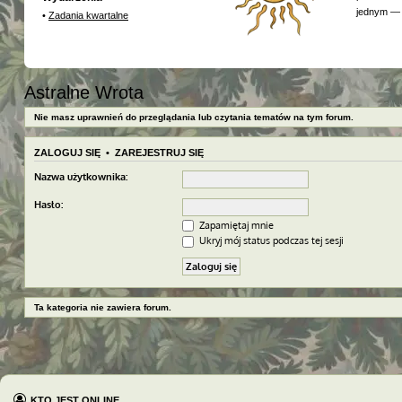
jednym — 
•
Zadania kwartalne
Astralne Wrota
Nie masz uprawnień do przeglądania lub czytania tematów na tym forum.
ZALOGUJ SIĘ
•
ZAREJESTRUJ SIĘ
Nazwa użytkownika:
Hasło:
Zapamiętaj mnie
Ukryj mój status podczas tej sesji
Ta kategoria nie zawiera forum.
KTO JEST ONLINE