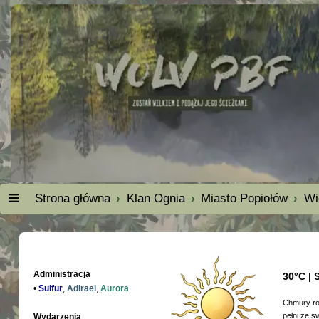
Strona główna
Klan Ognia
Miasto Popiołów
Wi
Administracja
30°C | 
•
Sulfur
,
Adirael
,
Aurora
Chmury roz
pełni ze s
Wydarzenia