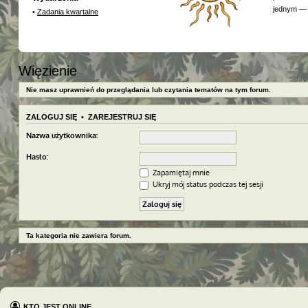
jednym — 
•
Zadania kwartalne
Więzienie
Nie masz uprawnień do przeglądania lub czytania tematów na tym forum.
ZALOGUJ SIĘ
•
ZAREJESTRUJ SIĘ
Nazwa użytkownika:
Hasło:
Zapamiętaj mnie
Ukryj mój status podczas tej sesji
Ta kategoria nie zawiera forum.
KTO JEST ONLINE