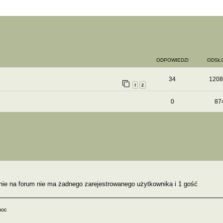
ODPOWIEDZI
ODSŁ
34
1208
1
2
0
87
nie na forum nie ma żadnego zarejestrowanego użytkownika i 1 gość
moc