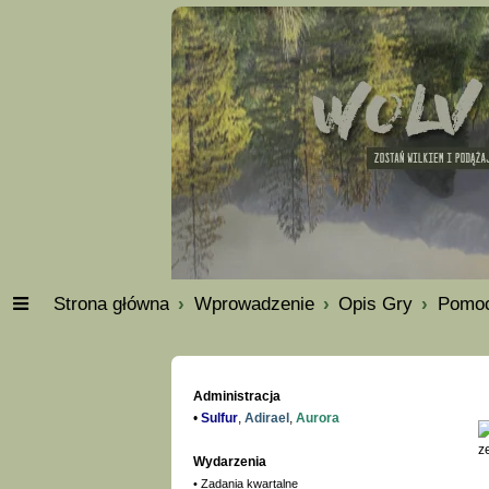
Strona główna
Wprowadzenie
Opis Gry
Pomo
Administracja
•
Sulfur
,
Adirael
,
Aurora
Wydarzenia
•
Zadania kwartalne