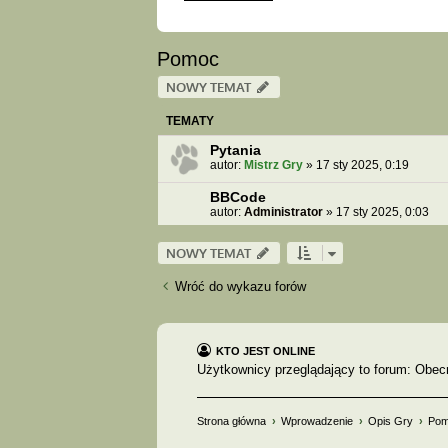
Pomoc
NOWY TEMAT
TEMATY
Pytania
autor:
Mistrz Gry
»
17 sty 2025, 0:19
BBCode
autor:
Administrator
»
17 sty 2025, 0:03
NOWY TEMAT
Wróć do wykazu forów
KTO JEST ONLINE
Użytkownicy przeglądający to forum: Obec
Strona główna
Wprowadzenie
Opis Gry
Po