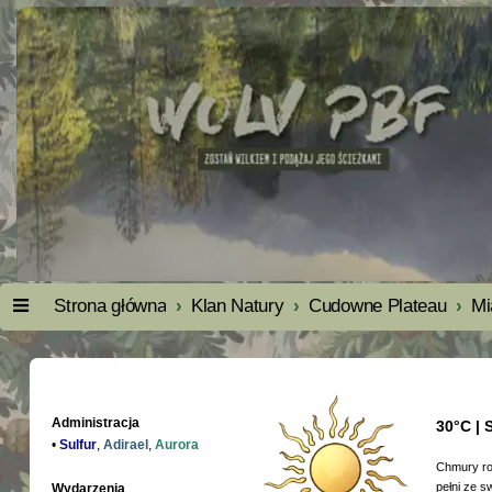
Strona główna
Klan Natury
Cudowne Plateau
Mi
Administracja
30°C | 
•
Sulfur
,
Adirael
,
Aurora
Chmury roz
pełni ze s
Wydarzenia