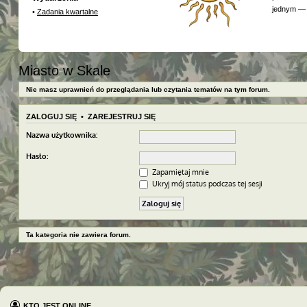
jednym — 
•
Zadania kwartalne
Miasto w Skale
Nie masz uprawnień do przeglądania lub czytania tematów na tym forum.
ZALOGUJ SIĘ
•
ZAREJESTRUJ SIĘ
Nazwa użytkownika:
Hasło:
Zapamiętaj mnie
Ukryj mój status podczas tej sesji
Ta kategoria nie zawiera forum.
KTO JEST ONLINE