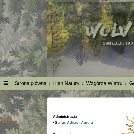
Strona główna
Klan Natury
Wzgórza Wiatru
G
Administracja
•
Sulfur
,
Adirael
,
Aurora