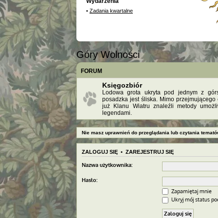
Wydarzenia
•
Zadania kwartalne
Góry Wolności
FORUM
Księgozbiór
Lodowa grota ukryta pod jednym z górsk
posadzka jest śliska. Mimo przejmującego 
już Klanu Wiatru znaleźli metody umożl
legendami.
Nie masz uprawnień do przeglądania lub czytania temató
ZALOGUJ SIĘ
•
ZAREJESTRUJ SIĘ
Nazwa użytkownika:
Hasło:
Zapamiętaj mnie
Ukryj mój status pod