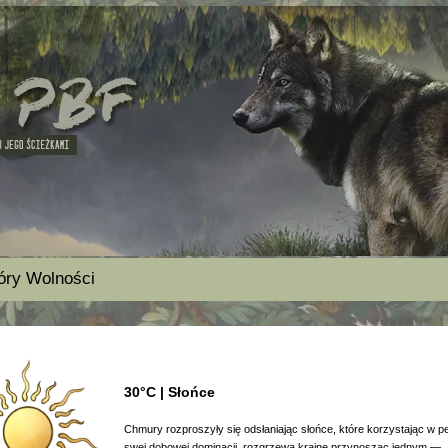
óry Wolności
30°C | Słońce
Chmury rozproszyły się odsłaniając słońce, które korzystając w pe
swej dobowej dominacji, rozgrzewa krainę przynosząc jednym —