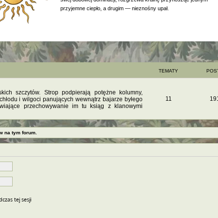
przyjemne ciepło, a drugim — nieznośny upał.
TEMATY
POS
ich szczytów. Strop podpierają potężne kolumny,
11
19
chłodu i wilgoci panujących wewnątrz bajarze byłego
iwiające przechowywanie im tu ksiąg z klanowymi
w na tym forum.
czas tej sesji