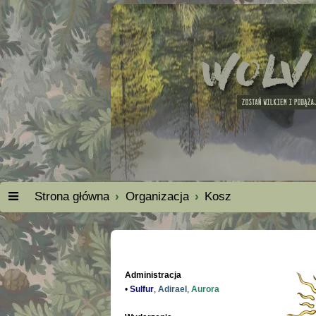
Strona główna
Organizacja
Kosz
Administracja
•
Sulfur
,
Adirael
,
Aurora