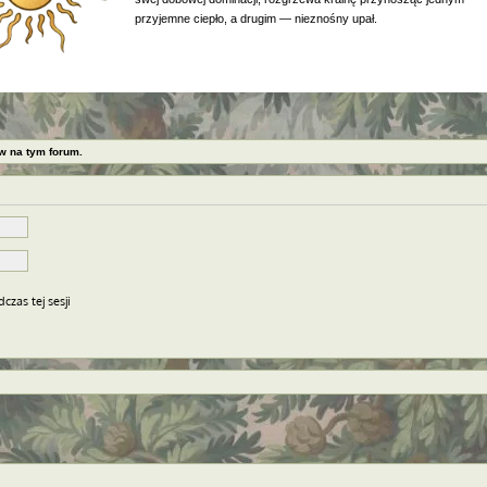
przyjemne ciepło, a drugim — nieznośny upał.
w na tym forum.
czas tej sesji