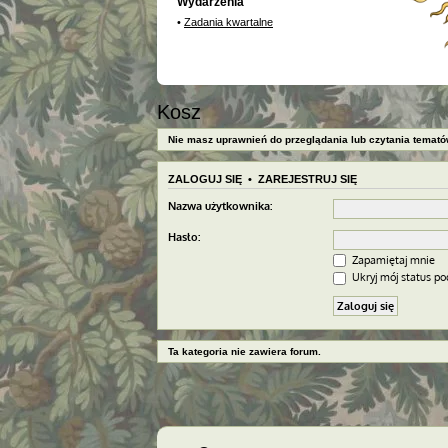
Wydarzenia
•
Zadania kwartalne
Kosz
Nie masz uprawnień do przeglądania lub czytania temató
ZALOGUJ SIĘ
•
ZAREJESTRUJ SIĘ
Nazwa użytkownika:
Hasło:
Zapamiętaj mnie
Ukryj mój status pod
Ta kategoria nie zawiera forum.