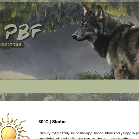
30°C | Słońce
Chmury rozproszyły się odsłaniając słońce, które korzystając w pe
swej dobowej dominacji, rozgrzewa krainę przynosząc jednym —