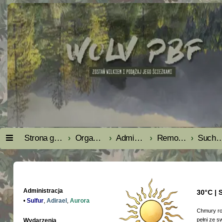
Strona główna
Organizacja
Administracja
Remont forum - obrazki
Suche Bezd
Administracja
30°C | 
•
Sulfur
,
Adirael
,
Aurora
Chmury roz
pełni ze s
Wydarzenia