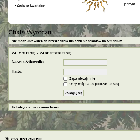
jednym — 
•
Zadania kwartalne
Chata Wyroczni
Nie masz uprawnień do przeglądania lub czytania tematów na tym forum.
ZALOGUJ SIĘ
•
ZAREJESTRUJ SIĘ
Nazwa użytkownika:
Hasło:
Zapamiętaj mnie
Ukryj mój status podczas tej sesji
Ta kategoria nie zawiera forum.
KTO JEST ONLINE