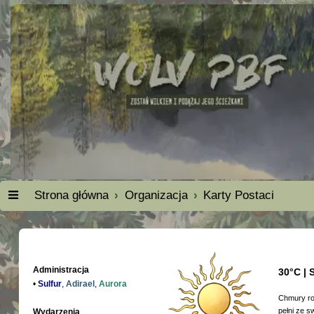
Strona główna
Organizacja
Karty Postaci
Administracja
30°C | 
•
Sulfur
,
Adirael
,
Aurora
Chmury roz
pełni ze s
Wydarzenia