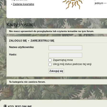
jednym — 
•
Zadania kwartalne
Karty Postaci
Nie masz uprawnień do przeglądania lub czytania tematów na tym forum.
ZALOGUJ SIĘ
•
ZAREJESTRUJ SIĘ
Nazwa użytkownika:
Hasło:
Zapamiętaj mnie
Ukryj mój status podczas tej sesji
Ta kategoria nie zawiera forum.
KTO JEST ONLINE