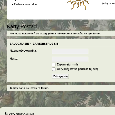
jednym — 
•
Zadania kwartalne
Karty Postaci
Nie masz uprawnień do przeglądania lub czytania tematów na tym forum.
ZALOGUJ SIĘ
•
ZAREJESTRUJ SIĘ
Nazwa użytkownika:
Hasło:
Zapamiętaj mnie
Ukryj mój status podczas tej sesji
Ta kategoria nie zawiera forum.
KTO JEST ONLINE