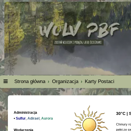
Strona główna
Organizacja
Karty Postaci
Administracja
30°C | 
•
Sulfur
,
Adirael
,
Aurora
Chmury roz
pełni ze s
Wydarzenia