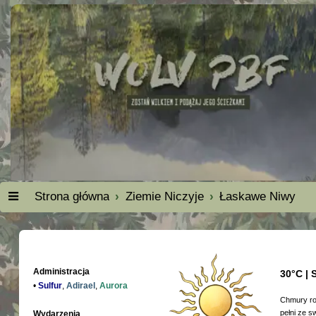
Strona główna
Ziemie Niczyje
Łaskawe Niwy
Administracja
30°C | 
•
Sulfur
,
Adirael
,
Aurora
Chmury roz
pełni ze s
Wydarzenia