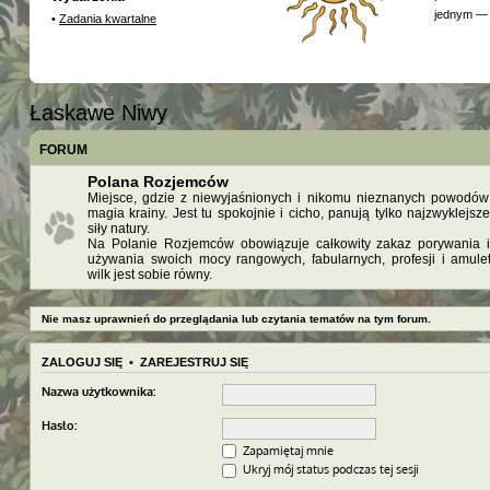
jednym — 
•
Zadania kwartalne
Łaskawe Niwy
FORUM
Polana Rozjemców
Miejsce, gdzie z niewyjaśnionych i nikomu nieznanych powodów 
magia krainy. Jest tu spokojnie i cicho, panują tylko najzwyklejsz
siły natury.
Na Polanie Rozjemców obowiązuje całkowity zakaz porywania i 
używania swoich mocy rangowych, fabularnych, profesji i amule
wilk jest sobie równy.
Nie masz uprawnień do przeglądania lub czytania tematów na tym forum.
ZALOGUJ SIĘ
•
ZAREJESTRUJ SIĘ
Nazwa użytkownika:
Hasło:
Zapamiętaj mnie
Ukryj mój status podczas tej sesji