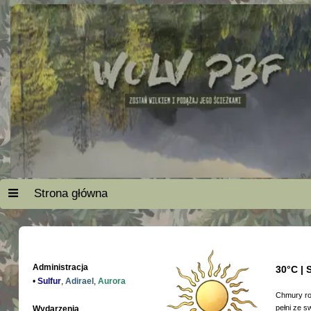
Strona główna
Administracja
30°C | 
•
Sulfur
,
Adirael
,
Aurora
Chmury roz
pełni ze s
Wydarzenia