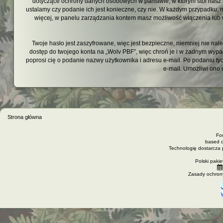
dotyczące ochrony danych osobowych w państwie, w którym stoi nasz s
ustalamy czy podanie ich jest konieczne, czy nie. W każdym przypadku, 
więcej, w panelu zarządzania kontem masz możliwość włączenia lub
Twoje hasło jest zaszyfrowane, więc jest bezpieczne, niemniej nie na
dostęp do twojego konta na „Wolv PBF”, więc chroń je i w żadnym wyp
poprosi cię o podanie nazwy użytkownika i adresu e-mail. Po podaniu t
e-mail. Umożliwi ono 
Strona główna
Fo
based 
Technologię dostarcza
Polski paki
Zasady ochron