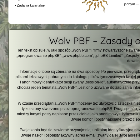
jednym — 
•
Zadania kwartalne
Wolv PBF – Zasady 
Ten tekst opisuje, w jaki sposób „Wolv PBF” i firmy stowarzyszone zwane da
„oprogramowanie phpBB”, „www.phpbb.com”, „phpBB Limited”, „Zespoły ph
dowolne
Informacje o tobie są zbierane na dwa sposoby. Po pierwsze, przegląd
plikami tekstowymi pobranymi do katalogu plików tymczasowych twojej prz
i anonimowy identyfikator sesji zwany „session-id”, automatycznie prz
chociaż jeden temat na „Wolv PBF”. Jest ono używane do zapisania informa
W czasie przeglądania „Wolv PBF” możemy też utworzyć ciasteczka nie
tylko strony stworzone przez oprogramowanie phpBB. Drugi sposób, w 
między innymi posty napisane przez ciebie jako anonimowy użytkownik 
„twoje konto” i posty napisane przez cieb
Twoje konto będzie zawierać przynajmniej unikalną identyfikacyjną n
„twoje hasło” i osobisty aktywny adres e-mail zwany dalej „twój adre